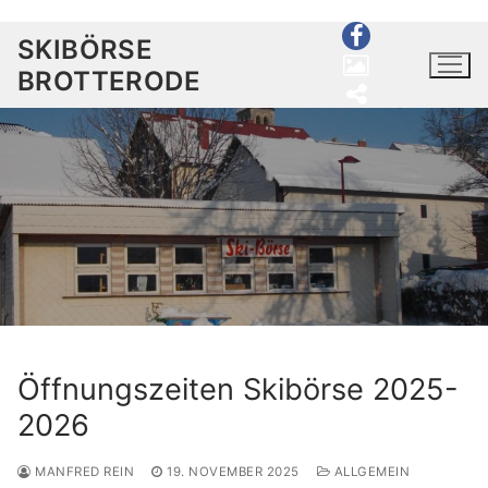
Zum
SKIBÖRSE
Inhalt
BROTTERODE
springen
Willkommen
Aktuelles
Service
Kommission
Öffnungszeiten Skibörse 2025-
Verkauf
2026
Loipen
MANFRED REIN
19. NOVEMBER 2025
ALLGEMEIN
Anreise