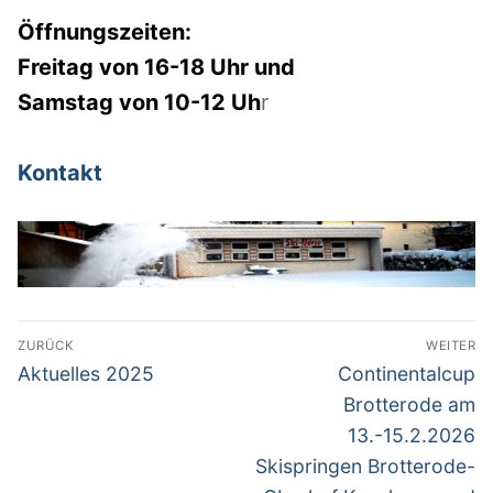
Öffnungszeiten:
Skilift
Freitag von 16-18 Uhr und
Kontakt
Samstag von 10-12 Uh
r
Skibörse-Partner
Kontakt
Impressum
Beitragsnavigation
ZURÜCK
WEITER
Vorheriger
Nächster
Aktuelles 2025
Continentalcup
Beitrag:
Beitrag:
Brotterode am
13.-15.2.2026
Skispringen Brotterode-