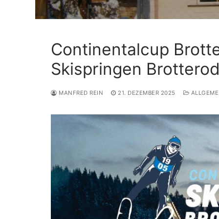
Loipen
Anreise
Continentalcup Brott
Skilift
Skispringen Brottero
Kontakt
MANFRED REIN
21. DEZEMBER 2025
ALLGEME
Skibörse-Partner
Impressum