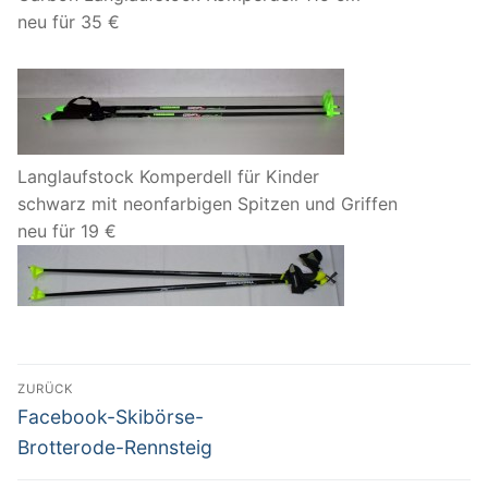
neu für 35 €
Langlaufstock Komperdell für Kinder
schwarz mit neonfarbigen Spitzen und Griffen
neu für 19 €
Beitragsnavigation
ZURÜCK
Vorheriger
Facebook-Skibörse-
Beitrag:
Brotterode-Rennsteig