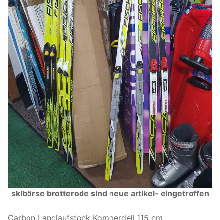
skibörse brotterode sind neue artikel- eingetroffen
Carbon Langlaufstock Komperdell 115 cm