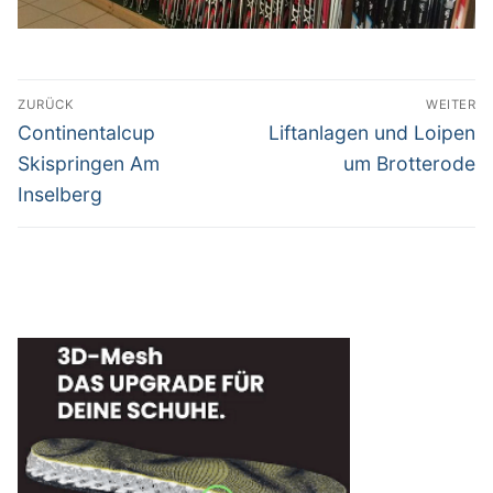
Beitragsnavigation
ZURÜCK
WEITER
Vorheriger
Nächster
Continentalcup
Liftanlagen und Loipen
Beitrag:
Beitrag:
Skispringen Am
um Brotterode
Inselberg