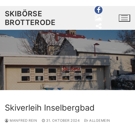
Zum
SKIBÖRSE
Inhalt
BROTTERODE
springen
Willkommen
Aktuelles
Service
Kommission
Skiverleih Inselbergbad
Verkauf
MANFRED REIN
31. OKTOBER 2024
ALLGEMEIN
Loipen
Anreise