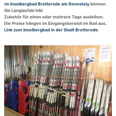
I
m Inselbergbad Brotterode am Rennstei
g
können
Sie Langlaufski inkl.
Skilift
Zubehör für einen oder mehrere Tage ausleihen.
Kontakt
Die Preise hängen im Eingangsbereich im Bad aus.
Link zum Inselbergbad in der Stadt Brotterode
.
Skibörse-Partner
Impressum