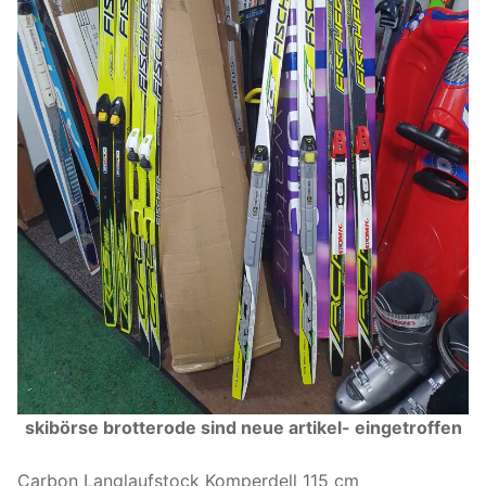
skibörse brotterode sind neue artikel- eingetroffen
Carbon Langlaufstock Komperdell 115 cm