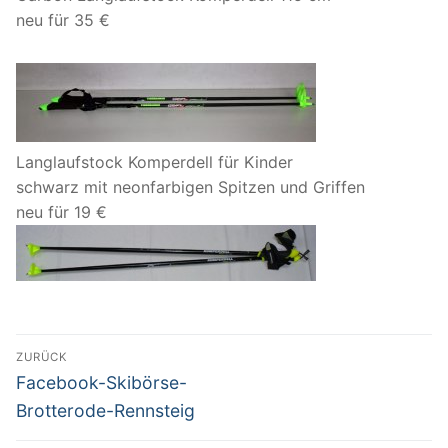
neu für 35 €
Langlaufstock Komperdell für Kinder
schwarz mit neonfarbigen Spitzen und Griffen
neu für 19 €
Beitragsnavigation
ZURÜCK
Vorheriger
Facebook-Skibörse-
Beitrag:
Brotterode-Rennsteig