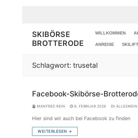
Zum
Inhalt
springen
SKIBÖRSE
WILLKOMMEN
A
BROTTERODE
ANREISE
SKILIF
Schlagwort:
trusetal
Willkommen
Facebook-Skibörse-Brotterod
Aktuelles
MANFRED REIN
8. FEBRUAR 2026
ALLGEMEIN
Service
Hier sind wir auch bei Facebook zu finden
Kommission
WEITERLESEN →
Verkauf